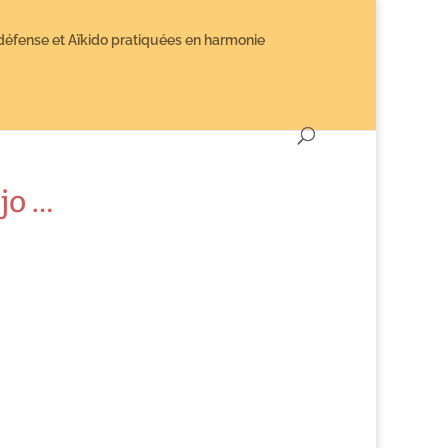
défense et Aïkido pratiquées en harmonie
ojo …