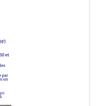
BF)
10 et
les
e par
ou un
qui
 à