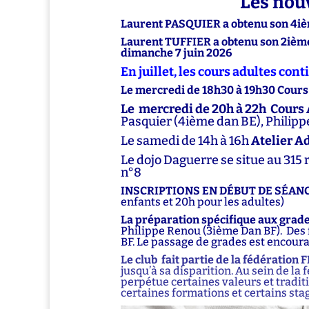
Les nouv
Laurent PASQUIER a obtenu son 4iè
Laurent TUFFIER a obtenu son 2ième
dimanche 7 juin 2026
En juillet, les cours adultes con
Le mercredi de 18h30 à 19h30 Cou
Le mercredi de 20h à 22h Cour
Pasquier (4ième dan BE),
Philipp
Le samedi de 14h à 16h
Atelier A
Le dojo Daguerre se situe au 315 
n°8
INSCRIPTIONS EN DÉBUT DE SÉAN
enfants et 20h pour les adultes)
La préparation spécifique aux grade
Philippe Renou (3ième Dan BF). Des f
BF. Le
passage de grades
est encoura
Le club fait partie de la
fédération 
jusqu’à sa disparition. Au sein de la
perpétue certaines valeurs et tradi
certaines formations et certains stag