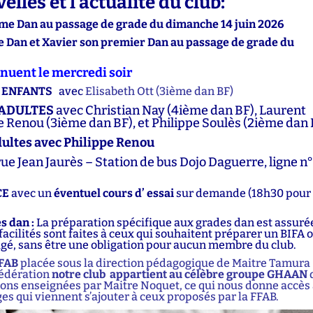
elles et l’actualité du club:
me Dan au passage de grade du dimanche 14 juin 2026
 Dan et Xavier son premier Dan au passage de grade du
tinuent le mercredi soir
rs ENFANTS
avec
Elisabeth Ott (3ième dan BF)
s ADULTES
avec Christian Nay (4ième dan BF),
Laurent
e Renou (3ième dan BF), et Philippe Soulès (2ième dan 
dultes avec Philippe Renou
rue Jean Jaurès – Station de bus Dojo Daguerre, ligne n°
CE
avec un
éventuel cours d’ essai
sur demande (18h30 pour 
s dan :
La préparation spécifique aux grades dan est assuré
acilités sont faites à ceux qui souhaitent préparer un BIFA 
gé, sans être une obligation pour aucun membre du club.
FFAB
placée sous la direction pédagogique de
Maitre Tamura
 fédération
notre club appartient au célèbre
groupe GHAAN
tions enseignées par Maitre Noquet, ce qui nous donne accès
es qui viennent s’ajouter à ceux proposés par la FFAB.