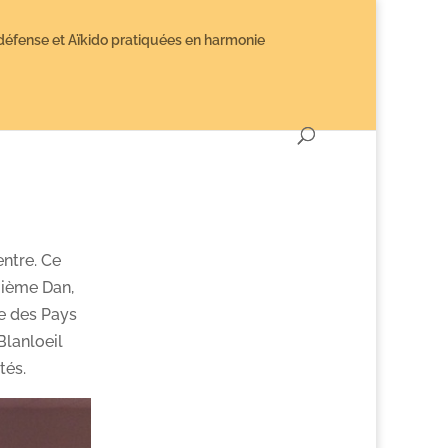
défense et Aïkido pratiquées en harmonie
ntre. Ce
(6ième Dan,
e des Pays
Blanloeil
tés.